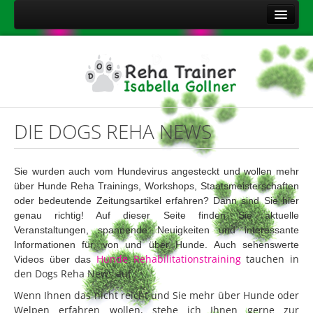
Home
Über mich
Leistungen
Aktuelles
DIE DOGS REHA NEWS
Kontakt
Sitemap
Sie wurden auch vom Hundevirus angesteckt und wollen mehr
über
Hunde Reha Trainings, Workshops, Staatsmeisterschaften
Impressum
oder bedeutende Zeitungsartikel erfahren? Dann sind Sie hier
Datenschutzerklärung
genau richtig! Auf dieser Seite finden Sie aktuelle
Veranstaltungen, spannende Neuigkeiten und interessante
Onlineshop Nahrungsergänzungsmittel
Informationen für, von und über Hunde. Auch sehenswerte
Hunde Rehabilitationstraining
tauchen in
Videos über das
den Dogs Reha News auf.
Wenn Ihnen das nicht reicht und Sie mehr über Hunde oder
Welpen erfahren wollen, stehe ich Ihnen gerne zur