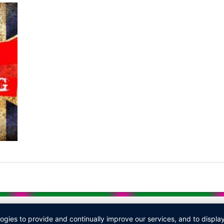
logies to provide and continually improve our services, and to displ