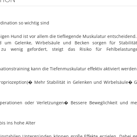
ination so wichtig sind
igen Hund ist vor allem die tiefliegende Muskulatur entscheidend.
d um Gelenke, Wirbelsäule und Becken sorgen für Stabilität
zu wenig gefordert, steigt das Risiko für Fehlbelastunge
ationstraining kann die Tiefenmuskulatur effektiv aktiviert werden
opriozeption)�
Mehr Stabilität in Gelenken und Wirbelsäule�
Ge
perationen oder Verletzungen�
Bessere Beweglichkeit und meh
bis ins hohe Alter
 instabilen Untergründen können große Effekte erzielen. Dabei ge