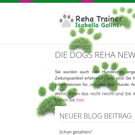
DIE DOGS REHA NE
Sie wurden auch vom Hundevirus ang
Zeitungsartikel erfahren? Dann sind Sie h
Informationen für, von und über Hunde. 
Wenn Ihnen das nicht reicht und Sie 
finden Sie
hier
.
NEUER BLOG BEITRAG
Schon gesehen?