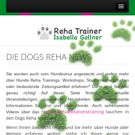
Home
Über mich
Leistungen
Aktuelles
DIE DOGS REHA NEWS
Kontakt
Sitemap
Sie wurden auch vom Hundevirus angesteckt und wollen mehr
über
Hunde Reha Trainings, Workshops, Staatsmeisterschaften
Impressum
oder bedeutende Zeitungsartikel erfahren? Dann sind Sie hier
Datenschutzerklärung
genau richtig! Auf dieser Seite finden Sie aktuelle
Veranstaltungen, spannende Neuigkeiten und interessante
Onlineshop Nahrungsergänzungsmittel
Informationen für, von und über Hunde. Auch sehenswerte
Hunde Rehabilitationstraining
tauchen in
Videos über das
den Dogs Reha News auf.
Wenn Ihnen das nicht reicht und Sie mehr über Hunde oder
Welpen erfahren wollen, stehe ich Ihnen gerne zur