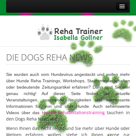
Home
Über mich
Leistungen
Aktuelles
DIE DOGS REHA NEWS
Kontakt
Sitemap
Sie wurden auch vom Hundevirus angesteckt und wollen mehr
über
Hunde Reha Trainings, Workshops, Staatsmeisterschaften
Impressum
oder bedeutende Zeitungsartikel erfahren? Dann sind Sie hier
Datenschutzerklärung
genau richtig! Auf dieser Seite finden Sie aktuelle
Veranstaltungen, spannende Neuigkeiten und interessante
Onlineshop Nahrungsergänzungsmittel
Informationen für, von und über Hunde. Auch sehenswerte
Hunde Rehabilitationstraining
tauchen in
Videos über das
den Dogs Reha News auf.
Wenn Ihnen das nicht reicht und Sie mehr über Hunde oder
Welpen erfahren wollen, stehe ich Ihnen gerne zur