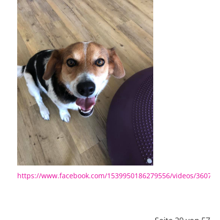
https://www.facebook.com/1539950186279556/videos/36071