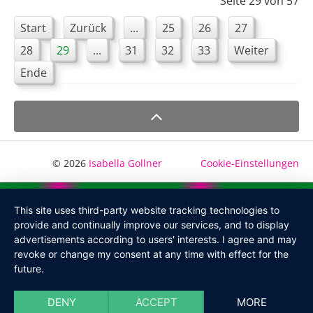
Seite 29 von 57
Start
Zurück
...
25
26
27
28
29
...
31
32
33
Weiter
Ende
© 2026
Isabella Gollner
Cookie-Einstellungen
This site uses third-party website tracking technologies to
provide and continually improve our services, and to display
advertisements according to users' interests. I agree and may
revoke or change my consent at any time with effect for the
future.
DENY
ACCEPT
MORE