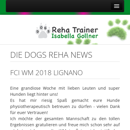
Home
Über mich
Leistungen
Aktuelles
DIE DOGS REHA NEWS
Kontakt
Sitemap
FCI WM 2018 LIGNANO
Impressum
Eine grandiose Woche mit lieben Leuten und super
Datenschutzerklärung
Hunden liegt hinter uns!
Onlineshop Nahrungsergänzungsmittel
Es hat mir riesig Spaß gemacht eure Hunde
physiotherapeutisch betreuen zu dürfen - vielen Dank
für euer Vertrauen!
Ich möchte der gesamten Mannschaft zu den tollen
Ergebnissen gratulieren und freue mich schon sehr auf