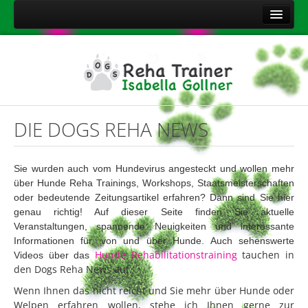
Home
Über mich
Leistungen
Aktuelles
DIE DOGS REHA NEWS
Kontakt
Sitemap
Sie wurden auch vom Hundevirus angesteckt und wollen mehr
über
Hunde Reha Trainings, Workshops, Staatsmeisterschaften
Impressum
oder bedeutende Zeitungsartikel erfahren? Dann sind Sie hier
Datenschutzerklärung
genau richtig! Auf dieser Seite finden Sie aktuelle
Veranstaltungen, spannende Neuigkeiten und interessante
Onlineshop Nahrungsergänzungsmittel
Informationen für, von und über Hunde. Auch sehenswerte
Hunde Rehabilitationstraining
tauchen in
Videos über das
den Dogs Reha News auf.
Wenn Ihnen das nicht reicht und Sie mehr über Hunde oder
Welpen erfahren wollen, stehe ich Ihnen gerne zur