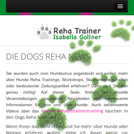
Home
Über mich
Leistungen
Aktuelles
DIE DOGS REHA NEWS
Kontakt
Sitemap
Sie wurden auch vom Hundevirus angesteckt und wollen mehr
über
Hunde Reha Trainings, Workshops, Staatsmeisterschaften
Impressum
oder bedeutende Zeitungsartikel erfahren? Dann sind Sie hier
Datenschutzerklärung
genau richtig! Auf dieser Seite finden Sie aktuelle
Veranstaltungen, spannende Neuigkeiten und interessante
Onlineshop Nahrungsergänzungsmittel
Informationen für, von und über Hunde. Auch sehenswerte
Hunde Rehabilitationstraining
tauchen in
Videos über das
den Dogs Reha News auf.
Wenn Ihnen das nicht reicht und Sie mehr über Hunde oder
Welpen erfahren wollen, stehe ich Ihnen gerne zur