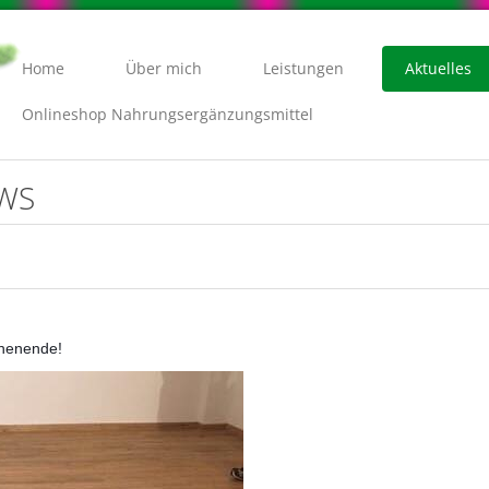
Home
Über mich
Leistungen
Aktuelles
Onlineshop Nahrungsergänzungsmittel
EWS
chenende!