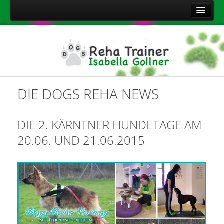
Home
Über mich
Leistungen
Aktuelles
DIE DOGS REHA NEWS
Kontakt
Sitemap
DIE 2. KÄRNTNER HUNDETAGE AM
Impressum
20.06. UND 21.06.2015
Datenschutzerklärung
Onlineshop Nahrungsergänzungsmittel