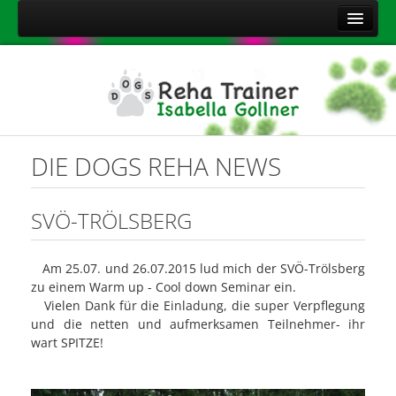
Home
Über mich
Leistungen
Aktuelles
DIE DOGS REHA NEWS
Kontakt
Sitemap
SVÖ-TRÖLSBERG
Impressum
Am 25.07. und 26.07.2015 lud mich der SVÖ-Trölsberg
Datenschutzerklärung
zu einem Warm up - Cool down Seminar ein.
Onlineshop Nahrungsergänzungsmittel
Vielen Dank für die Einladung, die super Verpflegung
und die netten und aufmerksamen Teilnehmer- ihr
wart SPITZE!