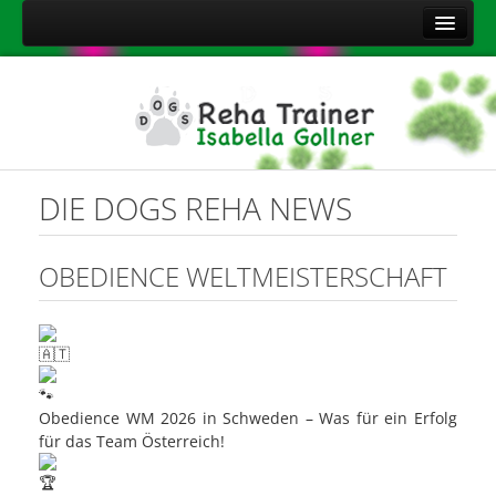
Home
Über mich
Leistungen
Aktuelles
DIE DOGS REHA NEWS
Kontakt
Sitemap
OBEDIENCE WELTMEISTERSCHAFT
Impressum
Datenschutzerklärung
Onlineshop Nahrungsergänzungsmittel
Obedience WM 2026 in Schweden – Was für ein Erfolg
für das Team Österreich!