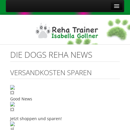
Home
Über mich
Leistungen
Aktuelles
DIE DOGS REHA NEWS
Kontakt
Sitemap
VERSANDKOSTEN SPAREN
Impressum
Datenschutzerklärung
Onlineshop Nahrungsergänzungsmittel
Good News
Jetzt shoppen und sparen!