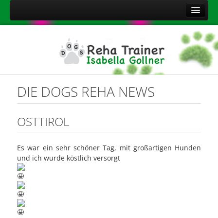
Home
Über mich
Leistungen
Aktuelles
DIE DOGS REHA NEWS
Kontakt
Sitemap
OSTTIROL
Impressum
Es war ein sehr schöner Tag, mit großartigen Hunden
Datenschutzerklärung
und ich wurde köstlich versorgt
Onlineshop Nahrungsergänzungsmittel