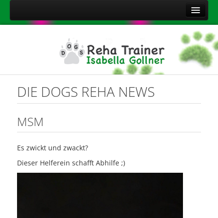
Home
Über mich
Leistungen
Aktuelles
DIE DOGS REHA NEWS
Kontakt
Sitemap
MSM
Impressum
Es zwickt und zwackt?
Datenschutzerklärung
Dieser Helferein schafft Abhilfe ;)
Onlineshop Nahrungsergänzungsmittel