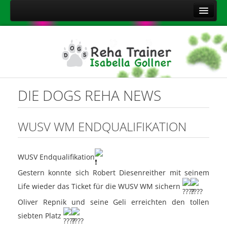
Home
Über mich
Leistungen
Aktuelles
DIE DOGS REHA NEWS
Kontakt
Sitemap
WUSV WM ENDQUALIFIKATION
Impressum
Datenschutzerklärung
WUSV Endqualifikation
Onlineshop Nahrungsergänzungsmittel
Gestern konnte sich Robert Diesenreither mit seinem
Life wieder das Ticket für die WUSV WM sichern
Oliver Repnik und seine Geli erreichten den tollen
siebten Platz