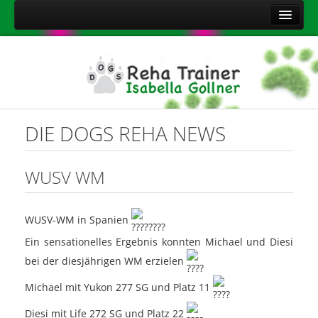
Home
Über mich
Leistungen
Aktuelles
DIE DOGS REHA NEWS
Kontakt
Sitemap
WUSV WM
Impressum
Datenschutzerklärung
WUSV-WM in Spanien
Onlineshop Nahrungsergänzungsmittel
Ein sensationelles Ergebnis konnten Michael und Diesi
bei der diesjährigen WM erzielen
Michael mit Yukon 277 SG und Platz 11
Diesi mit Life 272 SG und Platz 22