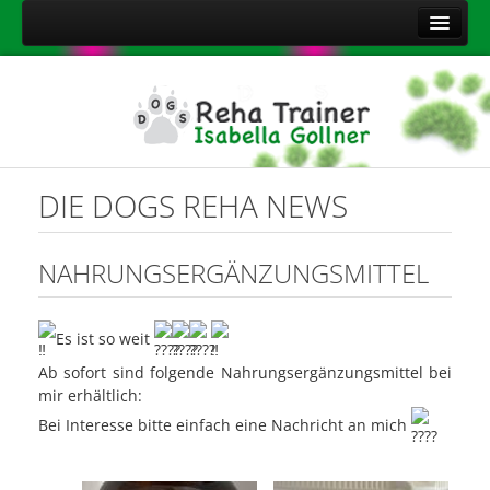
Home
Über mich
Leistungen
Aktuelles
DIE DOGS REHA NEWS
Kontakt
Sitemap
NAHRUNGSERGÄNZUNGSMITTEL
Impressum
Datenschutzerklärung
Es ist so weit
Onlineshop Nahrungsergänzungsmittel
Ab sofort sind folgende Nahrungsergänzungsmittel bei
mir erhältlich:
Bei Interesse bitte einfach eine Nachricht an mich