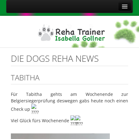
Home
Über mich
Leistungen
Aktuelles
DIE DOGS REHA NEWS
Kontakt
Sitemap
TABITHA
Impressum
Für Tabitha gehts am Wochenende zur
Datenschutzerklärung
Belgiersiegerprüfung deswegen gabs heute noch einen
Onlineshop Nahrungsergänzungsmittel
Check up
Viel Glück fürs Wochenende