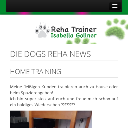
Home
Über mich
Leistungen
Aktuelles
DIE DOGS REHA NEWS
Kontakt
Sitemap
HOME TRAINING
Impressum
Meine fleißigen Kunden trainieren auch zu Hause oder
Datenschutzerklärung
beim Spazierengehen!
Onlineshop Nahrungsergänzungsmittel
Ich bin super stolz auf euch und freue mich schon auf
ein baldiges Wiedersehen
????
????