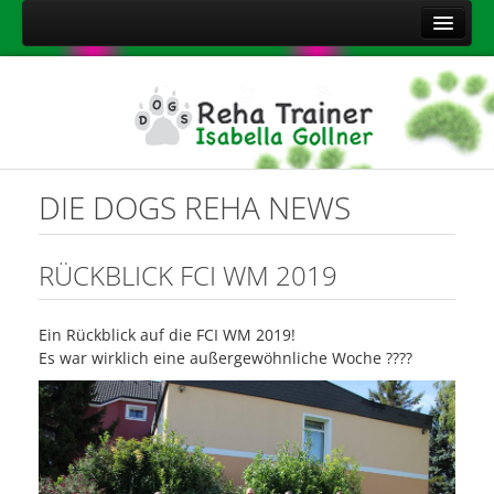
Home
Über mich
Leistungen
Aktuelles
DIE DOGS REHA NEWS
Kontakt
Sitemap
RÜCKBLICK FCI WM 2019
Impressum
Ein Rückblick auf die FCI WM 2019!
Datenschutzerklärung
Es war wirklich eine außergewöhnliche Woche
????
Onlineshop Nahrungsergänzungsmittel