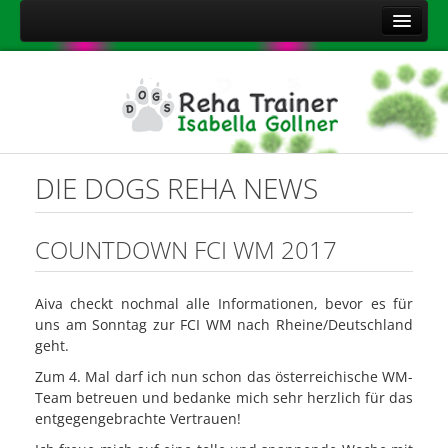
Home
Über mich
Leistungen
Aktuelles
DIE DOGS REHA NEWS
Kontakt
Sitemap
COUNTDOWN FCI WM 2017
Impressum
Aiva checkt nochmal alle Informationen, bevor es für
Datenschutzerklärung
uns am Sonntag zur FCI WM nach Rheine/Deutschland
Onlineshop Nahrungsergänzungsmittel
geht.
Zum 4. Mal darf ich nun schon das österreichische WM-
Team betreuen und bedanke mich sehr herzlich für das
entgegengebrachte Vertrauen!