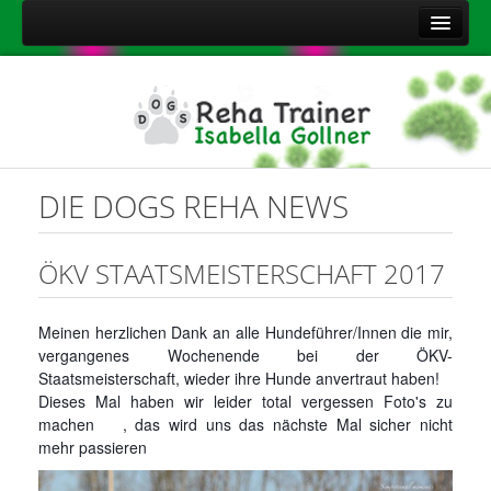
Home
Über mich
Leistungen
Aktuelles
DIE DOGS REHA NEWS
Kontakt
Sitemap
ÖKV STAATSMEISTERSCHAFT 2017
Impressum
Meinen herzlichen Dank an alle Hundeführer/Innen die mir,
Datenschutzerklärung
vergangenes Wochenende bei der ÖKV-
Onlineshop Nahrungsergänzungsmittel
Staatsmeisterschaft, wieder ihre Hunde anvertraut haben!
Dieses Mal haben wir leider total vergessen Foto's zu
machen
, das wird uns das nächste Mal sicher nicht
mehr passieren