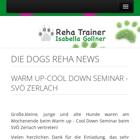
Home
Über mich
Leistungen
Aktuelles
DIE DOGS REHA NEWS
Kontakt
Sitemap
WARM UP-COOL DOWN SEMINAR -
Impressum
SVÖ ZERLACH
Datenschutzerklärung
Onlineshop Nahrungsergänzungsmittel
Große,kleine, junge und alte Hunde waren am
Wochenende beim Warm up - Cool Down Seminar beim
SVÖ Zerlach vertreten!
Vielen herzlichen Dank für die Einladung, das sehr